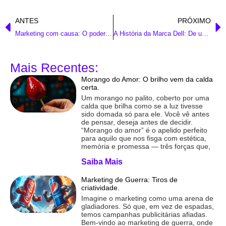
ANTES
PRÓXIMO
Marketing com causa: O poder da conexão entre marketing e terceiro setor.
A História da Marca Dell: De um quarto universitário ao mundo.
Mais Recentes:
Morango do Amor: O brilho vem da calda
certa.
Um morango no palito, coberto por uma
calda que brilha como se a luz tivesse
sido domada só para ele. Você vê antes
de pensar, deseja antes de decidir.
“Morango do amor” é o apelido perfeito
para aquilo que nos fisga com estética,
memória e promessa — três forças que,
Saiba Mais
Marketing de Guerra: Tiros de
criatividade.
Imagine o marketing como uma arena de
gladiadores. Só que, em vez de espadas,
temos campanhas publicitárias afiadas.
Bem-vindo ao marketing de guerra, onde