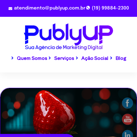
atendimento@publyup.com.br
(19) 99884-2300
Quem Somos
Serviços
Ação Social
Blog